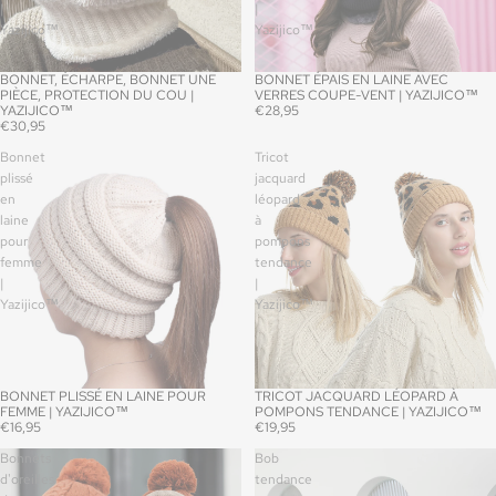
|
|
Yazijico™
Yazijico™
BONNET, ÉCHARPE, BONNET UNE
BONNET ÉPAIS EN LAINE AVEC
PIÈCE, PROTECTION DU COU |
VERRES COUPE-VENT | YAZIJICO™
YAZIJICO™
€28,95
€30,95
Bonnet
Tricot
plissé
jacquard
en
léopard
laine
à
pour
pompons
femme
tendance
|
|
Yazijico™
Yazijico™
BONNET PLISSÉ EN LAINE POUR
TRICOT JACQUARD LÉOPARD À
FEMME | YAZIJICO™
POMPONS TENDANCE | YAZIJICO™
€16,95
€19,95
Bonnets
Bob
d'oreilles
tendance