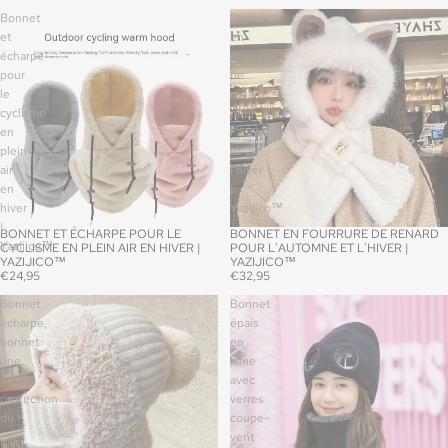
Bonnet
Bonnet
et
en
écharpe
fourrure
pour
de
le
renard
cyclisme
pour
en
l'automne
plein
et
air
l'hiver
en
|
hiver
Yazijico™
|
BONNET ET ÉCHARPE POUR LE
BONNET EN FOURRURE DE RENARD
Yazijico™
CYCLISME EN PLEIN AIR EN HIVER |
POUR L'AUTOMNE ET L'HIVER |
YAZIJICO™
YAZIJICO™
€24,95
€32,95
Bonnet,
Bonnet
écharpe,
épais
bonnet
en
une
laine
pièce,
avec
protection
verres
du
coupe-
cou
vent