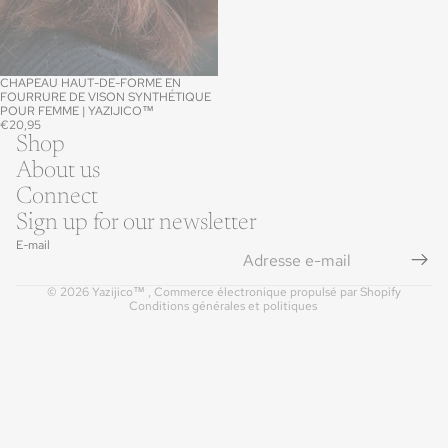
CHAPEAU HAUT-DE-FORME EN
FOURRURE DE VISON SYNTHÉTIQUE
POUR FEMME | YAZIJICO™
€20,95
Politique de remboursement
Shop
Politique de confidentialité
About us
Conditions d’utilisation
Connect
Politique d’expédition
Sign up for our newsletter
Coordonnées
E-mail
Mentions légales
© 2026
Yazijico™
,
Commerce électronique propulsé par Shopify
Conditions générales et politiques