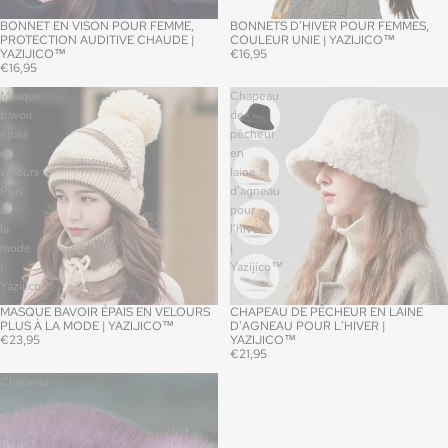
BONNET EN VISON POUR FEMME,
BONNETS D'HIVER POUR FEMMES,
PROTECTION AUDITIVE CHAUDE |
COULEUR UNIE | YAZIJICO™
YAZIJICO™
€16,95
€16,95
Masque
Chapeau
bavoir
de
épais
pêcheur
en
en
velours
laine
Plus
d'agneau
à
pour
la
l'hiver
mode
|
|
Yazijico™
Yazijico™
MASQUE BAVOIR ÉPAIS EN VELOURS
CHAPEAU DE PÊCHEUR EN LAINE
PLUS À LA MODE | YAZIJICO™
D'AGNEAU POUR L'HIVER |
€23,95
YAZIJICO™
€21,95
Chapeau
haut-
de-
forme