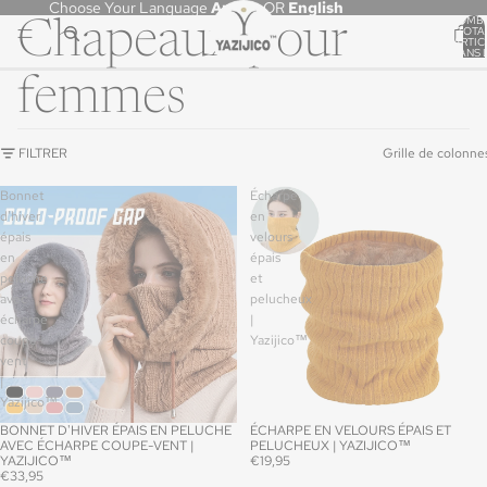
Choose Your Language
Arabic
OR
English
NOMB
Chapeaux pour
TOTA
D’ARTIC
DANS 
PANIER
femmes
FILTRER
Grille de colonne
Bonnet
Écharpe
d'hiver
en
épais
velours
en
épais
peluche
et
avec
pelucheux
écharpe
|
coupe-
Yazijico™
vent
|
Yazijico™
BONNET D'HIVER ÉPAIS EN PELUCHE
ÉCHARPE EN VELOURS ÉPAIS ET
AVEC ÉCHARPE COUPE-VENT |
PELUCHEUX | YAZIJICO™
YAZIJICO™
€19,95
€33,95